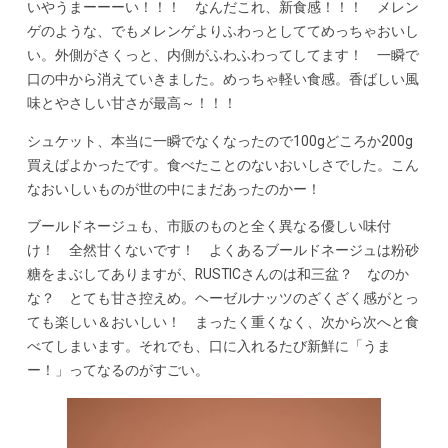
いやうまーーーい！！！ なんだこれ、新食感！！！ メレン
ゲのような、でもメレンゲよりふわっとしててめっちゃおいし
い。外側がさくっと、内側がふわふわってしてます！ 一瞬で
口の中から消えていきました。めっちゃ軽い食感。香ばしい風
味とやさしい甘さが最高～！！！
シュケット、本当に一瞬でなくなったので100gどころか200g
買えばよかったです。食べたことのないおいしさでした。こん
なおいしいものが世の中にまだあったのかー！
ブールドネージュも、市販のものと全く異なる優しい味付
け！ 全然甘くないです！ よくあるブールドネージュは粉砂
糖をまぶしてありますが、RUSTICさんのは和三盆？ なのか
な？ とても甘さ控えめ。ヘーゼルナッツのざくざく感がとっ
ても楽しい＆おいしい！ まったく重くなく、次から次へと食
べてしまいます。それでも、口に入れるたび新鮮に「うま
ー！」ってなるのがすごい。