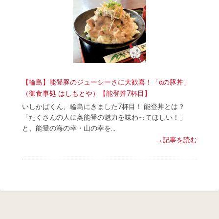
【輪島】能登豚のジューシーさに大歓喜！「αの豚丼」
（御食事処 はしもとや）【能登丼7杯目】
いしかばくん、輪島にきました7杯目！ 能登丼とは？
「たくさんの人に奥能登の魅力を味わってほしい！」
と、能登の海の幸・山の幸を…
→記事を読む