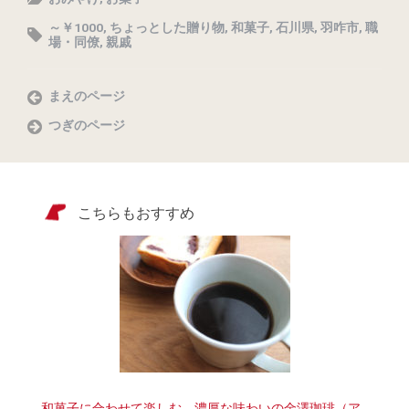
～￥1000
,
ちょっとした贈り物
,
和菓子
,
石川県
,
羽咋市
,
職
場・同僚
,
親戚
まえのページ
つぎのページ
こちらもおすすめ
和菓子に合わせて楽しむ、濃厚な味わいの金澤珈琲（ア