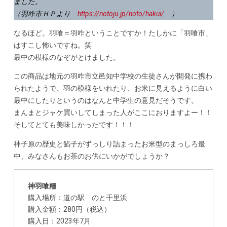
ました。
（羽咋市ＨＰより
https://notoju.jp/noto/hakui/
）
なるほど。羽喰＝羽咋ということですか！たしかに「羽喰市」
はすこし怖いですね。笑
最中の模様のなぞがとけました。
この商品は地元の羽咋市立邑知中学校の生徒さんが開発に携わ
られたようで、羽の模様をいれたり、お米に見えるように白い
最中にしたりというのはなんと中学生の意見だそうです。
まんまとジャケ買いしてしまった人がここにおりますよー！！
そしてとても美味しかったです！！！
神子原の歴史と餡子がずっしり詰まったお米型のまっしろ最
中、みなさんもお茶のお供にいかがでしょうか？
神羽喰糧
購入場所：道の駅 のと千里浜
購入金額：280円（税込）
購入日：2023年7月