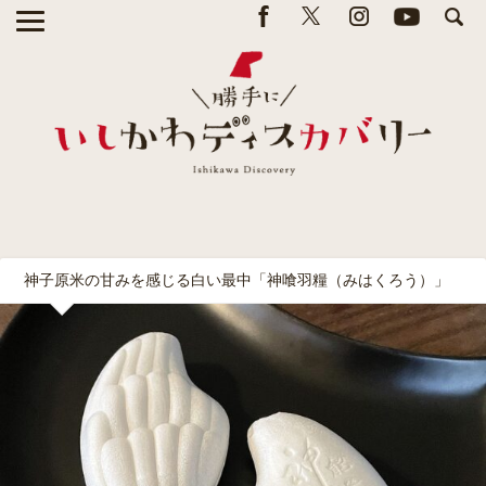
神子原米の甘みを感じる白い最中「神喰羽糧（みはくろう）」