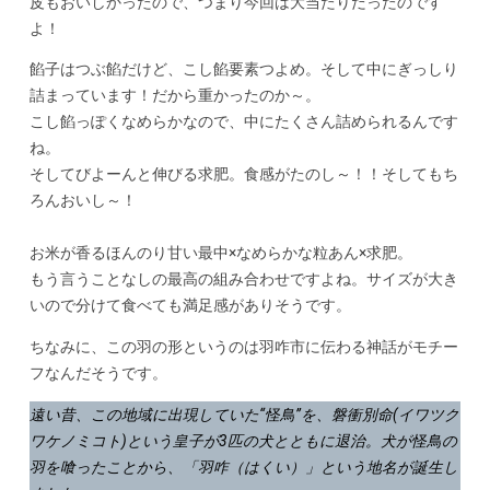
皮もおいしかったので、つまり今回は大当たりだったのです
よ！
餡子はつぶ餡だけど、こし餡要素つよめ。そして中にぎっしり
詰まっています！だから重かったのか～。
こし餡っぽくなめらかなので、中にたくさん詰められるんです
ね。
そしてびよーんと伸びる求肥。食感がたのし～！！そしてもち
ろんおいし～！
お米が香るほんのり甘い最中×なめらかな粒あん×求肥。
もう言うことなしの最高の組み合わせですよね。サイズが大き
いので分けて食べても満足感がありそうです。
ちなみに、この羽の形というのは羽咋市に伝わる神話がモチー
フなんだそうです。
遠い昔、この地域に出現していた“怪鳥”を、磐衝別命(イワツク
ワケノミコト)という皇子が3匹の犬とともに退治。犬が怪鳥の
羽を喰ったことから、「羽咋（はくい）」という地名が誕生し