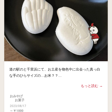
道の駅のと千里浜にて、お土産を物色中に出会った真っ白
な手のひらサイズの…お米？？…
もっと読む →
おみやげ
お菓子
2023/08/17
～￥1000