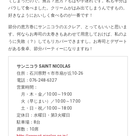
てしまったので。無言？恵方？もはや手遅れです。私も半分は
バラして食べました。クリームがはみ出てしまうんですもの。
好きなようにおいしく食べるのが一番です！
節分の恵方巻にサンニコラのエクレア、とってもいいと思いま
す。何ならお寿司の太巻きもあわせて用意しておけば、私のよ
うに失敗（？）してもリカバーできますし。お寿司とデザート
がある食卓、節分パーティーになりますね！
サンニコラ SAINT NICOLAS
住所：石川県野々市市扇が丘10-26
電話：076-248-6327
営業時間：
月・木・金／10:00～19:00
火（早じまい）／10:00～17:00
土・日・祝／10:00～18:00
定休日：水曜日・第3火曜日
駐車場：8台
席数：10席
http://www.st-nicolas.co.jp/