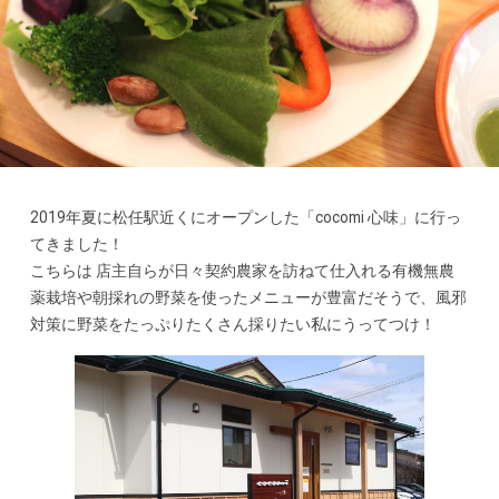
2019年夏に松任駅近くにオープンした「cocomi 心味」に行っ
てきました！
こちらは 店主自らが日々契約農家を訪ねて仕入れる有機無農
薬栽培や朝採れの野菜を使ったメニューが豊富だそうで、風邪
対策に野菜をたっぷりたくさん採りたい私にうってつけ！