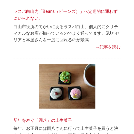
ラスパ白山内「Beans（ビーンズ）」へ定期的に通わず
にいられない。
白山市役所の向かいにあるラスパ白山、個人的にクリテ
ィカルなお店が揃っているのでよく通ってます。GUとセ
リアと本屋さんを一度に回れるのが最高…
→記事を読む
新年を寿ぐ「圓八」の上生菓子
毎年、お正月には圓八さんに行って上生菓子を買うと決