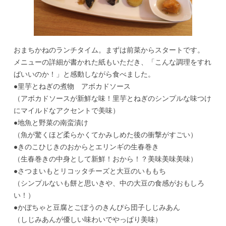
おまちかねのランチタイム。まずは前菜からスタートです。
メニューの詳細が書かれた紙もいただき、「こんな調理をすれ
ばいいのか！」と感動しながら食べました。
●里芋とねぎの煮物 アボカドソース
（アボカドソースが新鮮な味！里芋とねぎのシンプルな味つけ
にマイルドなアクセントで美味）
●地魚と野菜の南蛮漬け
（魚が驚くほど柔らかくてかみしめた後の衝撃がすごい）
●きのこひじきのおからとエリンギの生春巻き
（生春巻きの中身として新鮮！おから！？美味美味美味）
●さつまいもとリコッタチーズと大豆のいももち
（シンプルないも餅と思いきや、中の大豆の食感がおもしろ
い！）
●かぼちゃと豆腐とごぼうのきんぴら団子しじみあん
（しじみあんが優しい味わいでやっぱり美味）