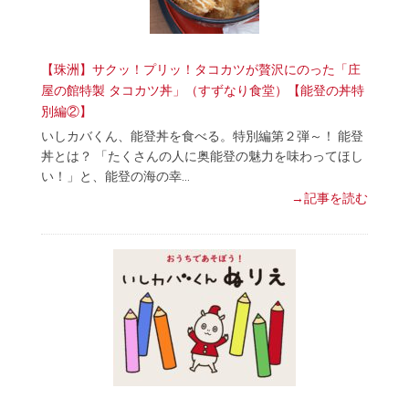
【珠洲】サクッ！プリッ！タコカツが贅沢にのった「庄
屋の館特製 タコカツ丼」（すずなり食堂）【能登の丼特
別編②】
いしカバくん、能登丼を食べる。特別編第２弾～！ 能登
丼とは？ 「たくさんの人に奥能登の魅力を味わってほし
い！」と、能登の海の幸…
→記事を読む