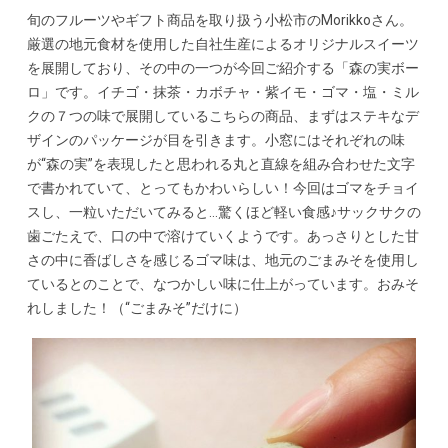
旬のフルーツやギフト商品を取り扱う小松市のMorikkoさん。
厳選の地元食材を使用した自社生産によるオリジナルスイーツ
を展開しており、その中の一つが今回ご紹介する「森の実ボー
ロ」です。イチゴ・抹茶・カボチャ・紫イモ・ゴマ・塩・ミル
クの７つの味で展開しているこちらの商品、まずはステキなデ
ザインのパッケージが目を引きます。小窓にはそれぞれの味
が“森の実”を表現したと思われる丸と直線を組み合わせた文字
で書かれていて、とってもかわいらしい！今回はゴマをチョイ
スし、一粒いただいてみると…驚くほど軽い食感♪サックサクの
歯ごたえで、口の中で溶けていくようです。あっさりとした甘
さの中に香ばしさを感じるゴマ味は、地元のごまみそを使用し
ているとのことで、なつかしい味に仕上がっています。おみそ
れしました！（“ごまみそ”だけに）