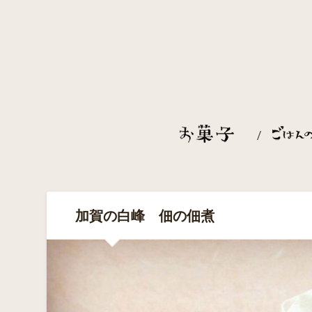
加賀の白峰 佃の佃煮