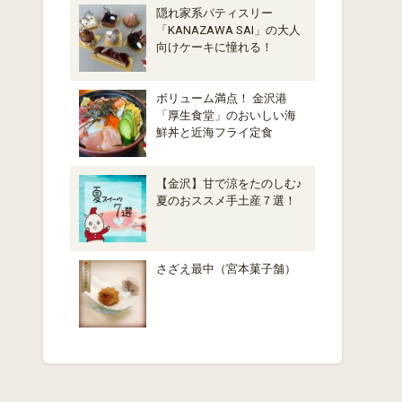
隠れ家系パティスリー
「KANAZAWA SAI」の大人
向けケーキに憧れる！
ボリューム満点！ 金沢港
「厚生食堂」のおいしい海
鮮丼と近海フライ定食
【金沢】甘で涼をたのしむ♪
夏のおススメ手土産７選！
さざえ最中（宮本菓子舗）