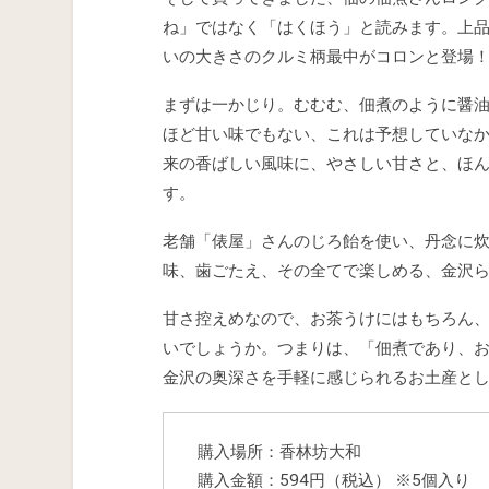
ね」ではなく「はくほう」と読みます。上
いの大きさのクルミ柄最中がコロンと登場
まずは一かじり。むむむ、佃煮のように醤
ほど甘い味でもない、これは予想していなか
来の香ばしい風味に、やさしい甘さと、ほ
す。
老舗「俵屋」さんのじろ飴を使い、丹念に
味、歯ごたえ、その全てで楽しめる、金沢
甘さ控えめなので、お茶うけにはもちろん
いでしょうか。つまりは、「佃煮であり、
金沢の奥深さを手軽に感じられるお土産と
購入場所：香林坊大和
購入金額：594円（税込） ※5個入り