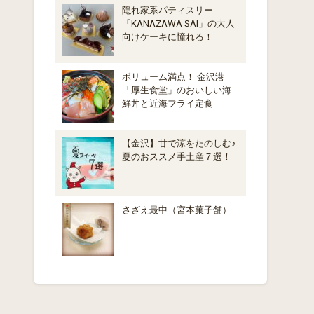
隠れ家系パティスリー
「KANAZAWA SAI」の大人
向けケーキに憧れる！
ボリューム満点！ 金沢港
「厚生食堂」のおいしい海
鮮丼と近海フライ定食
【金沢】甘で涼をたのしむ♪
夏のおススメ手土産７選！
さざえ最中（宮本菓子舗）