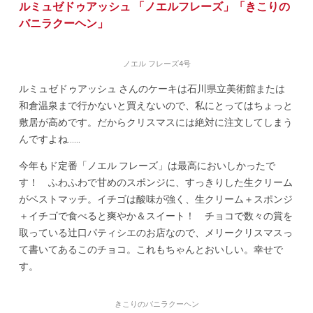
ルミュゼドゥアッシュ 「ノエルフレーズ」「きこりの
バニラクーヘン」
ノエル フレーズ4号
ルミュゼドゥアッシュ さんのケーキは石川県立美術館または
和倉温泉まで行かないと買えないので、私にとってはちょっと
敷居が高めです。だからクリスマスには絶対に注文してしまう
んですよね……
今年もド定番「ノエル フレーズ」は最高においしかったで
す！ ふわふわで甘めのスポンジに、すっきりした生クリーム
がベストマッチ。イチゴは酸味が強く、生クリーム＋スポンジ
＋イチゴで食べると爽やか＆スイート！ チョコで数々の賞を
取っている辻口パティシエのお店なので、メリークリスマスっ
て書いてあるこのチョコ。これもちゃんとおいしい。幸せで
す。
きこりのバニラクーヘン