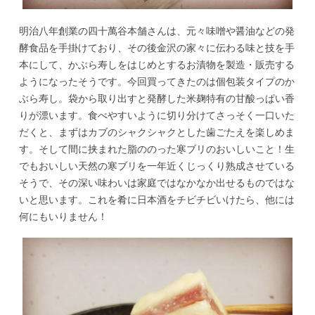
明治八年創業の四十萬谷本舗さんは、元々味噌や醤油などの発
酵食品を手掛けており、その後金沢の家々に伝わる味と技を手
本にして、かぶら寿しをはじめとするお漬物を製造・販売する
ようになったそうです。今回買ってきたのは個包装タイプのか
ぶら寿し。袋から取り出すと発酵した米麹特有の甘酸っぱい香
りが漂います。食べやすいように切り分けてさっそく一口いた
だくと、まずはカブのシャクシャクとした歯ごたえを楽しめま
す。そして間に挟まれた脂ののった寒ブリのおいしいこと！生
でもおいしい天然の寒ブリを一年近くじっくり熟成させている
そうで、その深い味わいは家庭ではなかなか出せるものではな
いと思います。これを肴に日本酒をチビチビいけたら、他には
何にもいりません！