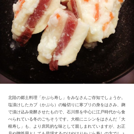
北陸の郷土料理「かぶら寿し」をみなさんご存知でしょうか。
塩漬けしたカブ（かぶら）の輪切りに寒ブリの身をはさみ、麹
で漬け込み発酵させたもので、石川県を中心に江戸時代から食
べられている冬のごちそうです。大根にニシンをはさんだ「大
根寿し」も、より庶民的な味として親しまれていますが、お正
月や贈答用としても登場するのはやはりかぶら寿しの方でしょ