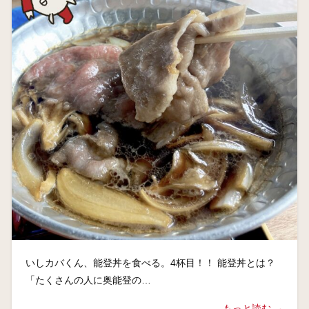
いしカバくん、能登丼を食べる。4杯目！！ 能登丼とは？
「たくさんの人に奥能登の…
もっと読む →