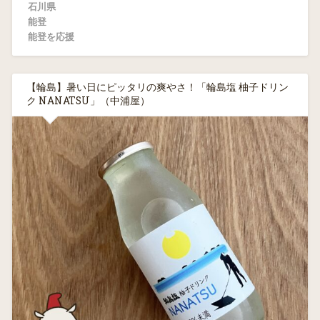
石川県
能登
能登を応援
【輪島】暑い日にピッタリの爽やさ！「輪島塩 柚子ドリン
ク NANATSU」（中浦屋）