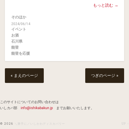
もっと読む →
そのほか
2024/06/14
イベント
お酒
石川県
能登
能登を応援
« まえのページ
つぎのページ »
このサイトについてのお問い合わせは
いしカバ部
info@ishikabakun.jp
までお願いいたします。
© 2026
＼勝手に／いしかわディスカバリー
UP ↑