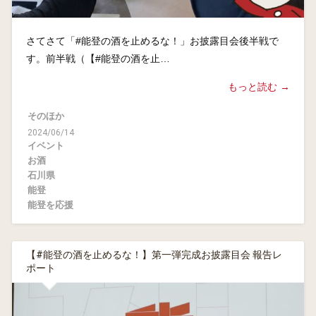
さてさて「#能登の酒を止めるな！」お披露目会後半戦で
す。前半戦（【#能登の酒を止…
もっと読む →
そのほか
2024/06/14
イベント
お酒
石川県
能登
能登を応援
【#能登の酒を止めるな！】第一弾完成お披露目会 報告レ
ポート