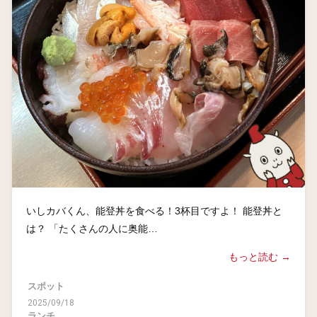
いしカバくん、能登丼を食べる！3杯目ですよ！ 能登丼と
は？ 「たくさんの人に奥能…
もっと読む →
スポット
2025/09/18
ランチ