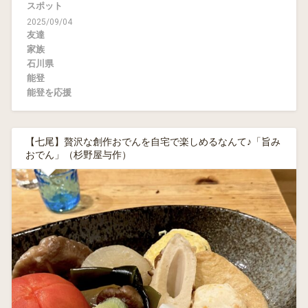
スポット
2025/09/04
友達
家族
石川県
能登
能登を応援
【七尾】贅沢な創作おでんを自宅で楽しめるなんて♪「旨み
おでん」（杉野屋与作）