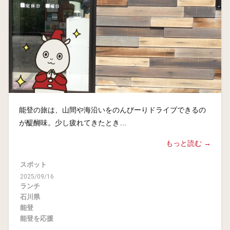
能登の旅は、山間や海沿いをのんびーりドライブできるの
が醍醐味。少し疲れてきたとき…
もっと読む →
スポット
2025/09/16
ランチ
石川県
能登
能登を応援