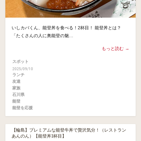
いしカバくん、能登丼を食べる！2杯目！ 能登丼とは？
「たくさんの人に奥能登の魅…
もっと読む →
スポット
2025/09/10
ランチ
友達
家族
石川県
能登
能登を応援
【輪島】プレミアムな能登牛丼で贅沢気分！（レストラン
あんのん）【能登丼1杯目】