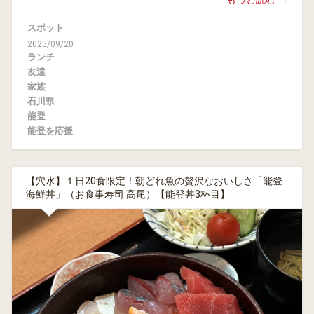
スポット
2025/09/20
ランチ
友達
家族
石川県
能登
能登を応援
【穴水】１日20食限定！朝どれ魚の贅沢なおいしさ「能登
海鮮丼」（お食事寿司 高尾）【能登丼3杯目】