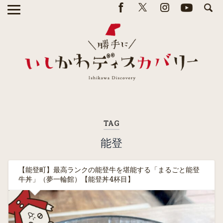
TAG
能登
【能登町】最高ランクの能登牛を堪能する「まるごと能登
牛丼」（夢一輪館）【能登丼4杯目】