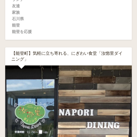
友達
家族
石川県
能登
能登を応援
【能登町】気軽に立ち寄れる、にぎわい食堂「汝惚里ダイ
ニング」