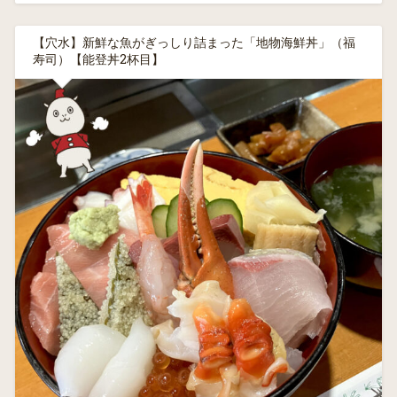
【穴水】新鮮な魚がぎっしり詰まった「地物海鮮丼」（福
寿司）【能登丼2杯目】